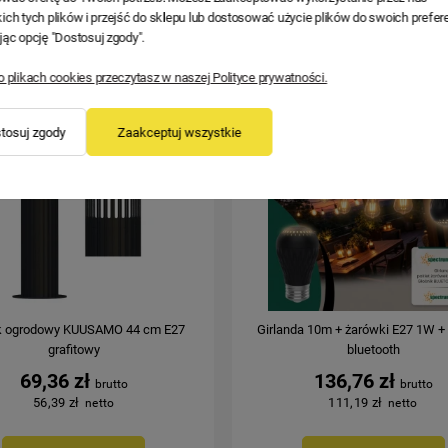
ich tych plików i przejść do sklepu lub dostosować użycie plików do swoich prefere
NOWOŚCI
jąc opcję "Dostosuj zgody".
o plikach cookies przeczytasz w naszej Polityce prywatności.
Nowość
tosuj zgody
Zaakceptuj wszystkie
k ogrodowy KUUSAMO 44 cm E27
Girlanda 10m + żarówki E27 1W + 
grafitowy
bluetooth
69,36 zł
136,76 zł
56,39 zł
111,19 zł