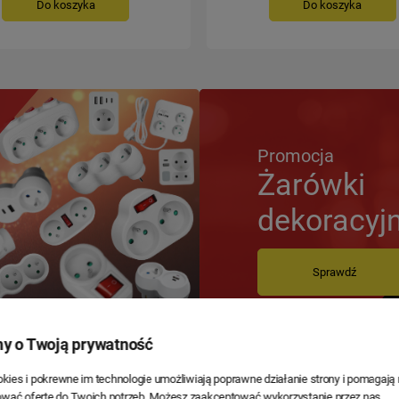
Do koszyka
Do koszyka
Promocja
Żarówki
dekoracyj
Sprawdź
y o Twoją prywatność
ookies i pokrewne im technologie umożliwiają poprawne działanie strony i pomagaj
wać ofertę do Twoich potrzeb. Możesz zaakceptować wykorzystanie przez nas