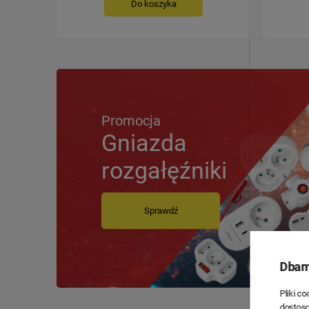
Do koszyka
Promocja
Gniazda
rozgałęźniki
Sprawdź
Dbam
Pliki c
dostoso