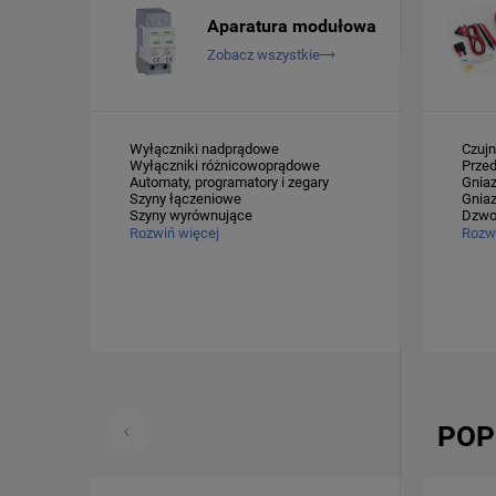
Aparatura modułowa
Zobacz wszystkie
Wyłączniki nadprądowe
Czuj
Wyłączniki różnicowoprądowe
Prze
Automaty, programatory i zegary
Gni
Szyny łączeniowe
Gni
Szyny wyrównujące
Dzw
Rozwiń więcej
Rozwi
POP