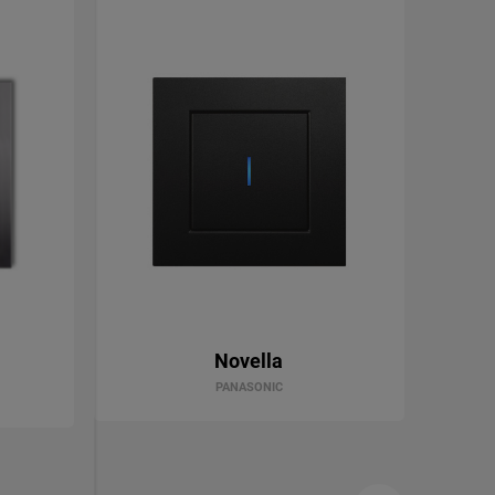
Novella
PANASONIC