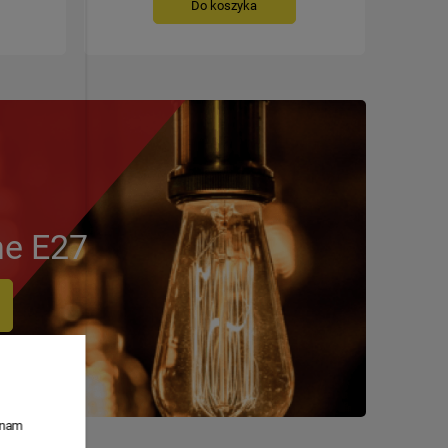
Do koszyka
ne E27
ą nam