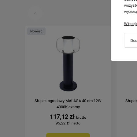
wszystk
wybiera
Więcej 
Nowość
Nowość
Dos
Słupek ogrodowy MALAGA 40 cm 12W
Słupe
4000K czarny
117,12 zł
95,22 zł