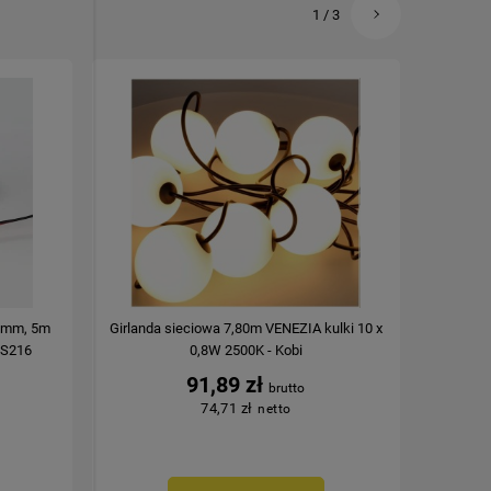
1
/
3
10mm, 5m
Girlanda sieciowa 7,80m VENEZIA kulki 10 x
Oprawa
LS216
0,8W 2500K - Kobi
91,89 zł
74,71 zł