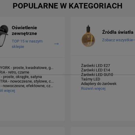
POPULARNE W KATEGORIACH
Oświetlenie
Źródła światła
zewnętrzne
Zobacz wszystkie
TOP 15 w naszym
sklepie
Żarówki LED E27
NEW YORK - proste, kwadratowe, grafit
Żarówki LED E14
RIA - retro, czarne
Żarówki LED GU10
A - proste, okrągłe, satyna
Taśmy LED
SPECTRA - nowoczesne, stylowe, czarne
Adaptery do żarówek
RINO - nowoczesne, efektowne, czarne
Rozwiń więcej
ń więcej