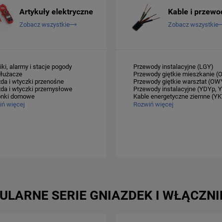
Artykuły elektryczne
Kable i przewo
Zobacz wszystkie
Zobacz wszystkie
niki, alarmy i stacje pogody
przewody instalacyjne (LGY)
dłużacze
przewody giętkie mieszkanie 
azda i wtyczki przenośne
przewody giętkie warsztat (OW
azda i wtyczki przemysłowe
przewody instalacyjne (YDYp, 
onki domowe
kable energetyczne ziemne (YK
ń więcej
Rozwiń więcej
ULARNE SERIE GNIAZDEK I WŁĄCZN