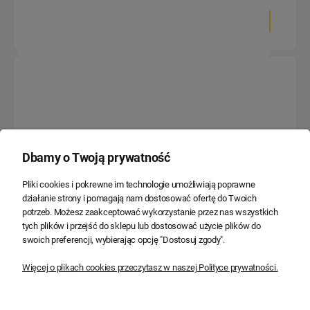
Do koszyka
Do koszyka
Dbamy o Twoją prywatność
Pliki cookies i pokrewne im technologie umożliwiają poprawne
Rura karbowana GUS16 giętka
Rura karbowana GUS16 giętka
działanie strony i pomagają nam dostosować ofertę do Twoich
ze spiralą czarna 10 m
ze spiralą szara 10 m
potrzeb. Możesz zaakceptować wykorzystanie przez nas wszystkich
tych plików i przejść do sklepu lub dostosować użycie plików do
57,82 zł
57,82 zł
swoich preferencji, wybierając opcję "Dostosuj zgody".
47,01 zł
47,01 zł
Więcej o plikach cookies przeczytasz w naszej Polityce prywatności.
Do koszyka
Do koszyka