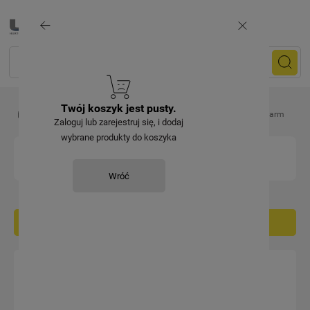
Twój koszyk jest pusty.
Artykuły elektryczne
Czujniki, alarmy i stacje pogody
Alarm
Zaloguj lub zarejestruj się, i dodaj
wybrane produkty do koszyka
ALARM
Wróć
Filtruj / sortuj