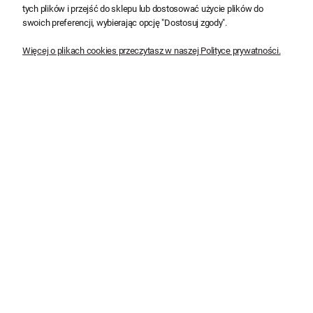
tych plików i przejść do sklepu lub dostosować użycie plików do
swoich preferencji, wybierając opcję "Dostosuj zgody".
Dobre ceny
Wysyłka w 24 h
Więcej o plikach cookies przeczytasz w naszej Polityce prywatności.
NEWSLETTER
Zapisz się i korzystaj z informacji o nowościach i
promocjach
Zapisz się