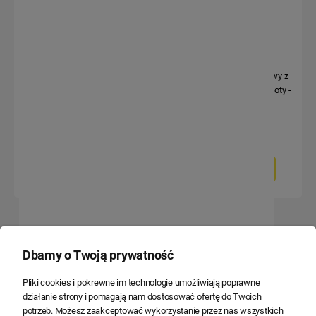
Alarm sufitowy bezprzewodowy
Mini alarm bezprzewodowy z
z syreną + 2 piloty biały - Orno
wbudowaną syreną + 2 piloty -
AS-6
Orno AS-1
36,14 zł
26,68 zł
29,38 zł
21,69 zł
Do koszyka
Do koszyka
Dbamy o Twoją prywatność
Jesteśmy 20 lat na rynku
Polski kapitał
Pliki cookies i pokrewne im technologie umożliwiają poprawne
działanie strony i pomagają nam dostosować ofertę do Twoich
potrzeb. Możesz zaakceptować wykorzystanie przez nas wszystkich