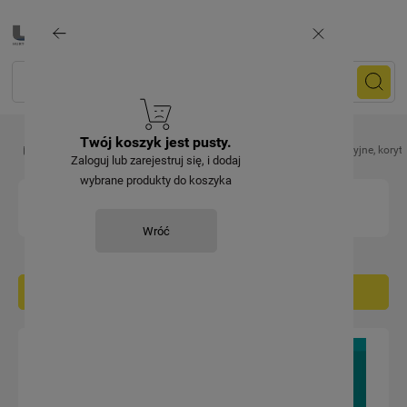
Twój koszyk jest pusty.
Artykuły elektryczne
Prowadzenie kabli
Listwy instalacyjne, koryt
Zaloguj lub zarejestruj się, i dodaj
wybrane produkty do koszyka
ZAKOŃCZENIA KANAŁÓW
Wróć
Filtruj / sortuj