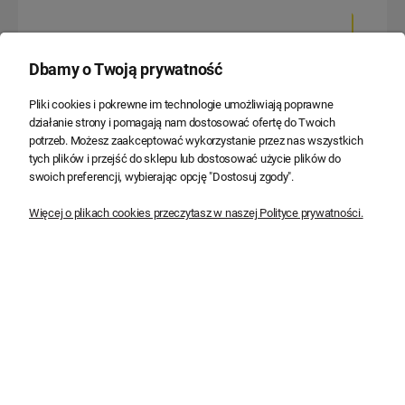
Do koszyka
Do koszyka
Dbamy o Twoją prywatność
Pliki cookies i pokrewne im technologie umożliwiają poprawne
działanie strony i pomagają nam dostosować ofertę do Twoich
potrzeb. Możesz zaakceptować wykorzystanie przez nas wszystkich
tych plików i przejść do sklepu lub dostosować użycie plików do
swoich preferencji, wybierając opcję "Dostosuj zgody".
Więcej o plikach cookies przeczytasz w naszej Polityce prywatności.
Zakończenie ZAK 20 (11/20,
Zakończenie ZAK 20 (11/20,
18/20 ) czarne - 112060
18/20) biały – 111355
4,33 zł
2,71 zł
3,52 zł
2,20 zł
Do koszyka
Do koszyka