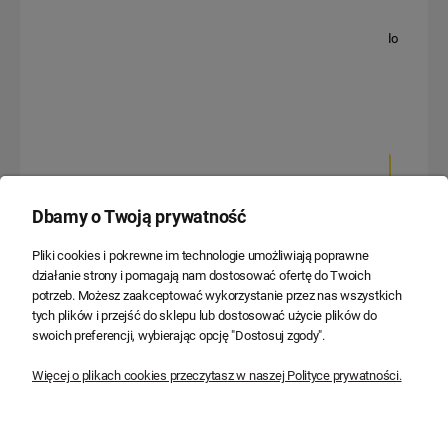
Przejściówka adapter do źródła
Przejściówka adapter do
światła E14/GU10
żarówki E27 - 2 x E27
3,47 zł
2,99 zł
2,82 zł
2,43 zł
Do koszyka
Do koszyka
Dbamy o Twoją prywatność
Pliki cookies i pokrewne im technologie umożliwiają poprawne
działanie strony i pomagają nam dostosować ofertę do Twoich
potrzeb. Możesz zaakceptować wykorzystanie przez nas wszystkich
tych plików i przejść do sklepu lub dostosować użycie plików do
swoich preferencji, wybierając opcję "Dostosuj zgody".
Więcej o plikach cookies przeczytasz w naszej Polityce prywatności.
Przejściówka adapter do
żarówki E27 - 2 x E27