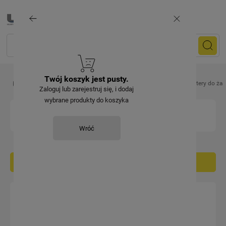
Twój koszyk jest pusty.
Artykuły elektryczne
Gniazda i wtyczki przenośne
Adaptery do ża
Zaloguj lub zarejestruj się, i dodaj
wybrane produkty do koszyka
ADAPTERY DO ŻARÓWEK
Wróć
Filtruj / sortuj