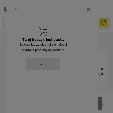
Twój koszyk jest pusty.
Gniazdka i wyłączniki
Włączniki i wyłączniki
Zaloguj lub zarejestruj się, i dodaj
wybrane produkty do koszyka
WŁĄCZNIKI I WYŁĄCZNIKI
Wróć
Włączniki i wyłączniki to podstawowy element wyposażenia
instalacji elektrycznej w mieszkaniu, domu czy budynku. Dzięki
nim kontrolujemy światło i osprzęt elektryczny.