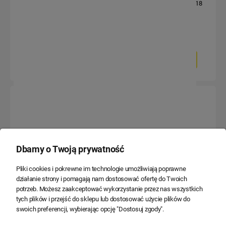
dzwonek czarny - ACD1/49
dzwonek szary - ACD1/18
23,09 zł
13,94 zł
18,77 zł
11,33 zł
Do koszyka
Do koszyka
Dbamy o Twoją prywatność
Pliki cookies i pokrewne im technologie umożliwiają poprawne
działanie strony i pomagają nam dostosować ofertę do Twoich
AQUACLICK Łącznik przycisk
AQUACLICK Łącznik przycisk
potrzeb. Możesz zaakceptować wykorzystanie przez nas wszystkich
dzwonek z podświetleniem
dzwonek z podświetleniem
tych plików i przejść do sklepu lub dostosować użycie plików do
biały - ACD1L/11
czarny - ACD1L/49
swoich preferencji, wybierając opcję "Dostosuj zgody".
19,69 zł
28,97 zł