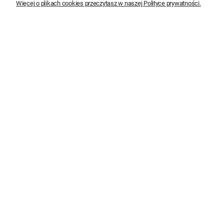
16,01 zł
23,55 zł
Więcej o plikach cookies przeczytasz w naszej Polityce prywatności.
Do koszyka
Do koszyka
AQUACLICK Łącznik przycisk
AQUACLICK Łącznik przycisk
dzwonek z podświetleniem
światło biały - ACS1/11
szary - ACD1L/18
19,93 zł
14,00 zł
16,20 zł
11,38 zł
Do koszyka
Do koszyka