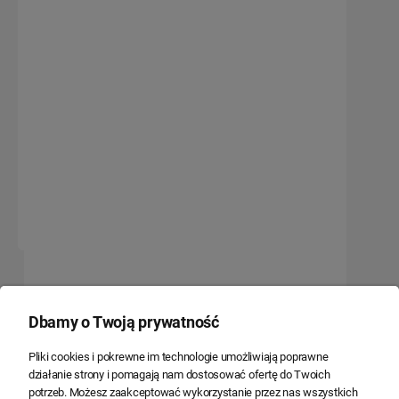
Zacisk pętlicowy 50-70
16,61 zł
13,50 zł
Do koszyka
Dbamy o Twoją prywatność
Jesteśmy 20 lat na rynku
Polski kapitał
Pliki cookies i pokrewne im technologie umożliwiają poprawne
działanie strony i pomagają nam dostosować ofertę do Twoich
potrzeb. Możesz zaakceptować wykorzystanie przez nas wszystkich