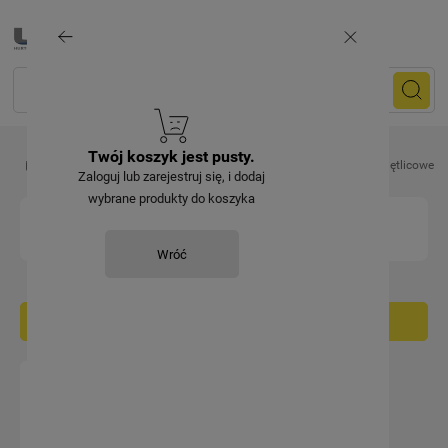
Twój koszyk jest pusty.
Energetyka
Osprzęt linii napowietrznej NN
Zaciski
Pętlicowe
Zaloguj lub zarejestruj się, i dodaj
wybrane produkty do koszyka
PĘTLICOWE
Wróć
Filtruj / sortuj