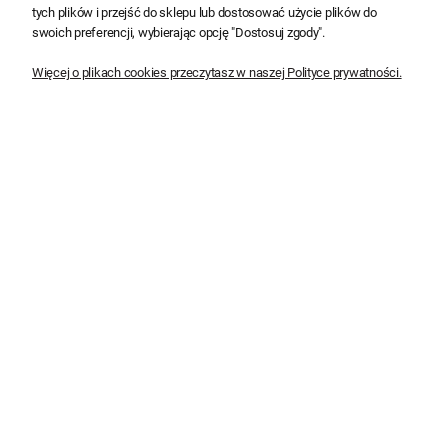
tych plików i przejść do sklepu lub dostosować użycie plików do
swoich preferencji, wybierając opcję "Dostosuj zgody".
Dobre ceny
Wysyłka w 24 h
Więcej o plikach cookies przeczytasz w naszej Polityce prywatności.
NEWSLETTER
Zapisz się i korzystaj z informacji o nowościach i
promocjach
Zapisz się