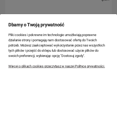
czujnikiem ruchu i funkcją
funkcja półcienia
półcienia
118,15 zł
110,00 zł
96,06 zł
89,43 zł
Dbamy o Twoją prywatność
Cena regularna:
117,76 zł
Najniższa cena:
117,76 zł
Pliki cookies i pokrewne im technologie umożliwiają poprawne
działanie strony i pomagają nam dostosować ofertę do Twoich
Do koszyka
Do koszyka
potrzeb. Możesz zaakceptować wykorzystanie przez nas wszystkich
tych plików i przejść do sklepu lub dostosować użycie plików do
swoich preferencji, wybierając opcję "Dostosuj zgody".
Więcej o plikach cookies przeczytasz w naszej Polityce prywatności.
Wkład do plafonu moduł LED
Wkład do plafonu moduł LED
12W 3000K fi 12,5 - EKM0460
20W 4000K fi 16 - EKM0463