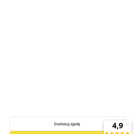
+48 732 774 958
sklep@liko.net.pl
pn. - pt. 8:00 do 15:00
Zakupy
Pomoc
O nas
Sklep stacjonarny
Odbiór osobisty
zamówienia na miejscu
Ul. Chłapowskiego 20,
64-000 Kościan
Copyrights 2026 Liko.net.pl
Shoper Premium
Made with
by
Mamezi.pl
Dostosuj zgody