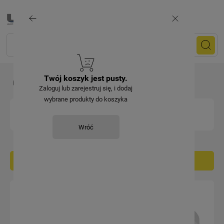
Twój koszyk jest pusty.
Oświetlenie zewnętrzne
Plafony i panele LED
Okrągłe
Zaloguj lub zarejestruj się, i dodaj
wybrane produkty do koszyka
OKRĄGŁE
Wróć
Filtruj / sortuj