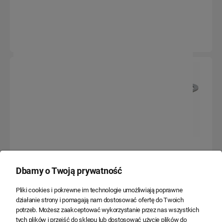
29,54 zł
31,92 zł
24,02 zł
25,95 zł
Uchwyt dystansowy UD 75/200
Uchwyt końcowy ASXSN 2x16-
na słup ŻN
35
Dbamy o Twoją prywatność
41,28 zł
14,32 zł
Pliki cookies i pokrewne im technologie umożliwiają poprawne
33,56 zł
11,64 zł
działanie strony i pomagają nam dostosować ofertę do Twoich
potrzeb. Możesz zaakceptować wykorzystanie przez nas wszystkich
Do koszyka
Do koszyka
tych plików i przejść do sklepu lub dostosować użycie plików do