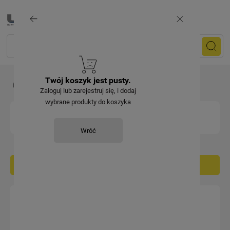
Twój koszyk jest pusty.
Energetyka
Osprzęt linii napowietrznej NN
Uchwyty
Zaloguj lub zarejestruj się, i dodaj
wybrane produkty do koszyka
UCHWYTY
Wróć
Filtruj / sortuj