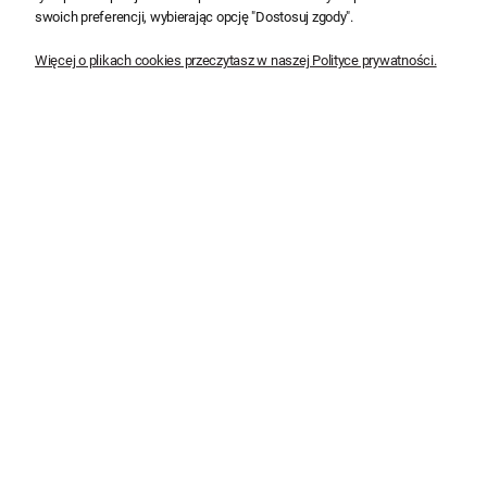
swoich preferencji, wybierając opcję "Dostosuj zgody".
Więcej o plikach cookies przeczytasz w naszej Polityce prywatności.
Uchwyt końcowy ASXSN 4x16-
Uchwyt końcowy ASXSN 4x25-
35
70
14,62 zł
62,96 zł
11,89 zł
51,19 zł
Do koszyka
Do koszyka