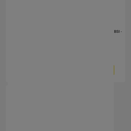
Czujnik dymu bateryjny 9V BSI -
Czujnik dymu bateryjny 9V BSI -
Orno OR-DC-609
Orno SD-1
33,64 zł
23,10 zł
27,35 zł
18,78 zł
Do koszyka
Do koszyka