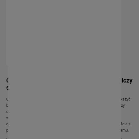
Czujnik dymu mini z baterią 3V -
Orno OR-DC-637
61,43 zł
49,94 zł
Do koszyka
Czujnik dymu – szybkie ostrzeżenie, gdy liczy
się czas reakcji
Czujnik dymu to niewielkie urządzenie, które może znacząco zwiększyć
bezpieczeństwo w domu, mieszkaniu, biurze, lokalu usługowym czy
obiekcie użytkowym. Jego zadaniem jest wykrycie dymu już na
wczesnym etapie zagrożenia, zanim sytuacja stanie się trudna do
opanowania. W praktyce oznacza to więcej czasu na reakcję, wyjście z
pomieszczenia, wezwanie pomocy albo sprawdzenie źródła problemu.