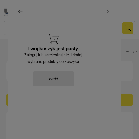
Twój koszyk jest pusty.
Artykuły elektryczne
Czujniki, alarmy i stacje pogody
Czujnik dym
Zaloguj lub zarejestruj się, i dodaj
wybrane produkty do koszyka
CZUJNIK DYMU
Wróć
Filtruj / sortuj