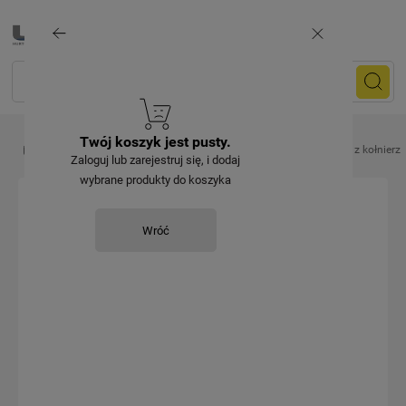
Twój koszyk jest pusty.
Artykuły elektryczne
Oprawki
Oprawka remontowa E27 z kołnierze
Zaloguj lub zarejestruj się, i dodaj
wybrane produkty do koszyka
Wróć