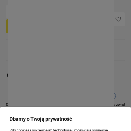
-
+
Do koszyka
Zamów do
12:00
, wyślemy dzisiaj
10
godz.
10
min.
14
sek.
zapytaj o produkt
Dobre ceny
Bezpieczne zakupy
14 dni na zwrot
Dbamy o Twoją prywatność
Pliki cookies i pokrewne im technologie umożliwiają poprawne