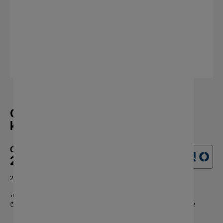
Oprawka remontowa E27 z
kołnierzem biała 10szt.
Cena:
25,57 zł
20,79 zł netto
Dostępność:
8 szt.
Dostawa:
od 12,00 zł
- DPD Pickup
sprawdź formy dostawy
Cena nie zawiera ewentualnych kosztów płatności