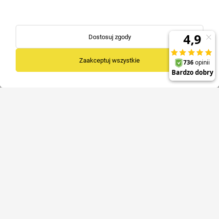
Zadzwoń
Napisz
+48 574 194 444
biuro@liko.net.pl
+48 732 774 958
sklep@liko.net.pl
Dostosuj zgody
pn. - pt. 8:00 do 15:00
Zakupy
Zaakceptuj wszystkie
Pomoc
O nas
Sklep stacjonarny
Odbiór osobisty
zamówienia na miejscu
Ul. Chłapowskiego 20,
64-000 Kościan
Copyrights 2026 Liko.net.pl
Shoper Premium
Made with
by
Mamezi.pl