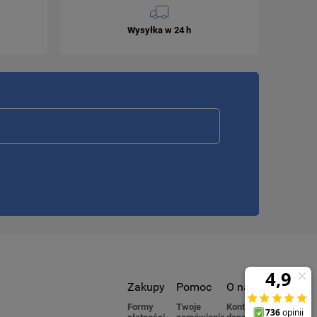
Wysyłka w 24 h
Zakupy
Pomoc
O nas
Formy
Twoje
Kontakt i