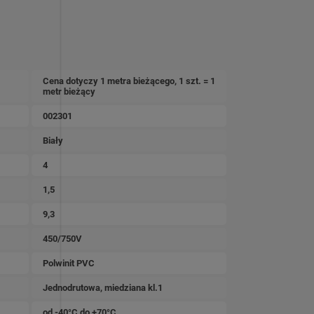
Cena dotyczy 1 metra bieżącego, 1 szt. = 1
metr bieżący
002301
Biały
4
1,5
9,3
450/750V
Polwinit PVC
Jednodrutowa, miedziana kl.1
od -40°C do +70°C