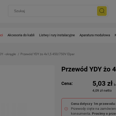
ci
Akcesoria do kabli
Listwy i rury instalacyjne
Aparatura modułowa
DY - okrągłe
Przewód YDY żo 4x1,5 450/750V Elpar
Przewód YDY żo 4
5,03 zł
Cena:
4,09 zł netto
Cena dotyczy 1m przewodu: 
Przewody cięte na zamówieni
konsumenta.
Prosimy o prz