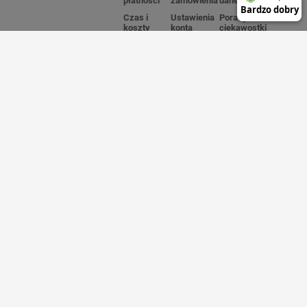
płatności
zamówienia
dane firmy
Czas i
Ustawienia
Porady i
koszty
konta
ciekawostki
dostawy
Ulubione
O firmie
Czas
Regulaminy
Producenci
realizacji
zamówienia
Polityka
prywatności
Zwroty i
reklamacje
Blog