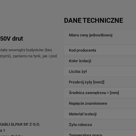
DANE TECHNICZNE
Miara ceny jednostkowej
750V drut
stałe wewnątrz budynków (bez
Kod producenta
ymi), zarówno na tynk, jak i pod
Kolor izolacji
Liczba żył
kowych.
Przekrój żyły [mm2]
 rurkach, kanałach, peszlach)
Średnica zewnętrzna ≈ [mm]
Napięcie znamionowe
Materiał izolacji
ABLI ELPAR SP. Z O.O.
Żyła robocza
a 1
Temperatura pracy