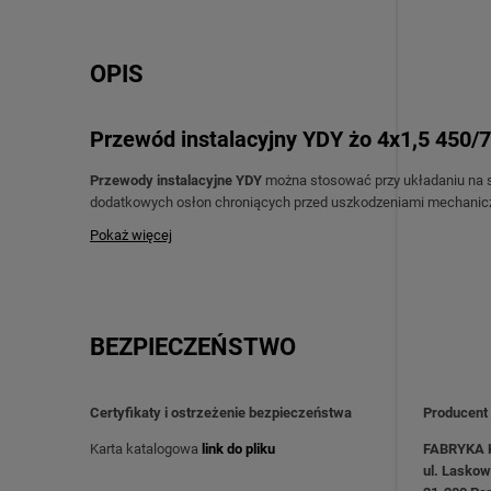
OPIS
Przewód instalacyjny YDY żo 4x1,5 450/
Przewody instalacyjne YDY
można stosować przy układaniu na 
dodatkowych osłon chroniących przed uszkodzeniami mechaniczn
tynkiem, w pomieszczeniach suchych oraz wilgotnych.
Pokaż więcej
Zastosowanie :
Instalacje elektryczne w budynkach mieszkalnych i użyt
Prowadzenie przewodów
podtynkowo i natynkowo
(np. w
Zasilanie gniazdek, oświetlenia, łączników
BEZPIECZEŃSTWO
Certyfikaty i ostrzeżenie bezpieczeństwa
Producent
Karta katalogowa
link do pliku
FABRYKA K
ul. Laskow