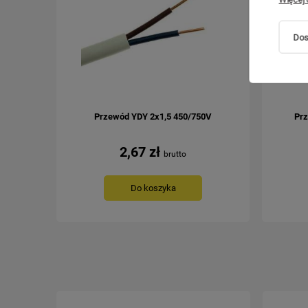
Dos
Przewód YDY 2x1,5 450/750V
Prz
2,67 zł
Do koszyka