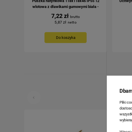
Puszka natynkowa 118x118x46 IP55 12
Uchwyt
wlotowa z dławikami gumowymi biała -
051-01
7,22 zł
5,87 zł
Do koszyka
Dbam
Pliki c
dostoso
wszystk
wybiera
Więcej 