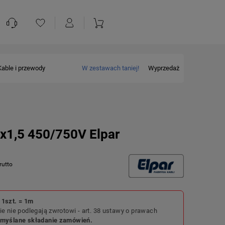
Kable i przewody
W zestawach taniej!
Wyprzedaż
x1,5 450/750V Elpar
1szt. = 1m
e nie podlegają zwrotowi - art. 38 ustawy o prawach
emyślane składanie zamówień.