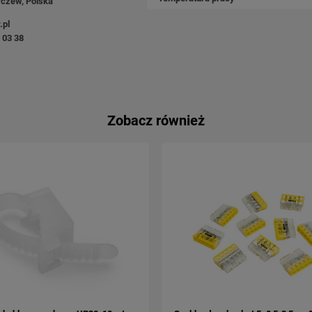
rczew, Polska
.pl
 03 38
Zobacz również