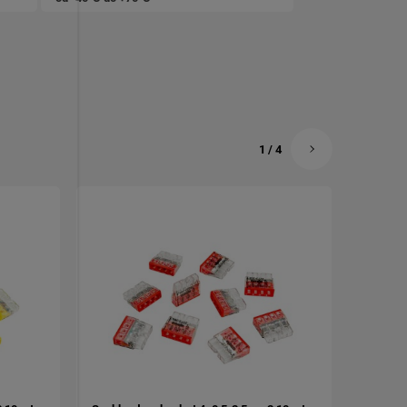
1
/
4