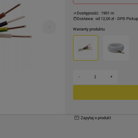
Dostępność:
1901 m
Dostawa:
od 12,00 zł
- DPD Picku
Warianty produktu
Cena nie zawiera ewentualnych kosztów
płatności
-
+
zapytaj o produkt