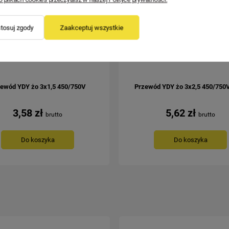
tosuj zgody
Zaakceptuj wszystkie
ewód YDY żo 3x1,5 450/750V
Przewód YDY żo 3x2,5 450/750V
3,58 zł
5,62 zł
Do koszyka
Do koszyka