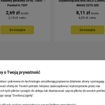
 kablowy paskowy UP30, 10szt. -
Szybkozłączka drut 5x0,5-2,5mm2 
Pawbol H.7207
WAGO 2273-205
2,69 zł
8,11 zł
2,19 zł
6,59 zł
Do koszyka
Do koszyka
y o Twoją prywatność
INNE PRODUKTY Z TEJ KATEGORII
ookies i pokrewne im technologie umożliwiają poprawne działanie strony i pomagaj
wać ofertę do Twoich potrzeb. Możesz zaakceptować wykorzystanie przez nas
ich tych plików i przejść do sklepu lub dostosować użycie plików do swoich prefere
jąc opcję "Dostosuj zgody".
o plikach cookies przeczytasz w naszej Polityce prywatności.