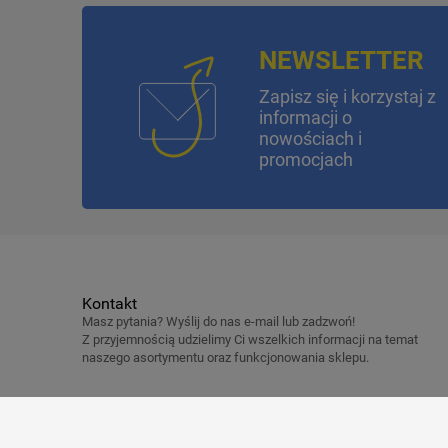
NEWSLETTER
Zapisz się i korzystaj z
informacji o
nowościach i
promocjach
Kontakt
Masz pytania? Wyślij do nas e-mail lub zadzwoń!
Z przyjemnością udzielimy Ci wszelkich informacji na temat
naszego asortymentu oraz funkcjonowania sklepu.