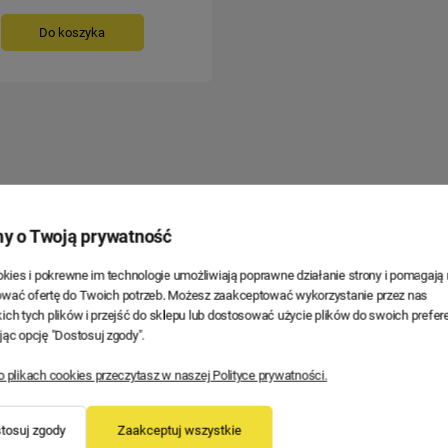
Do koszyka
INNE PRODUKTY Z TEJ KATEGORII
y o Twoją prywatność
ookies i pokrewne im technologie umożliwiają poprawne działanie strony i pomagaj
wać ofertę do Twoich potrzeb. Możesz zaakceptować wykorzystanie przez nas
ich tych plików i przejść do sklepu lub dostosować użycie plików do swoich prefere
jąc opcję "Dostosuj zgody".
o plikach cookies przeczytasz w naszej Polityce prywatności.
tosuj zgody
Zaakceptuj wszystkie