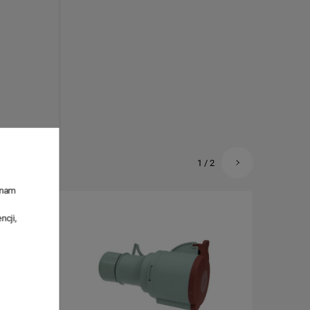
1
/
2
ą nam
ncji,