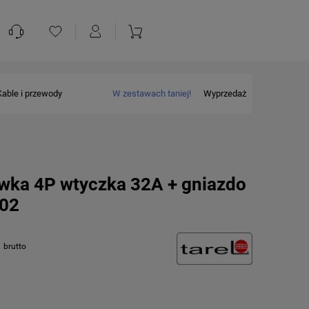
Kable i przewody
W zestawach taniej!
Wyprzedaż
ówka 4P wtyczka 32A + gniazdo
602