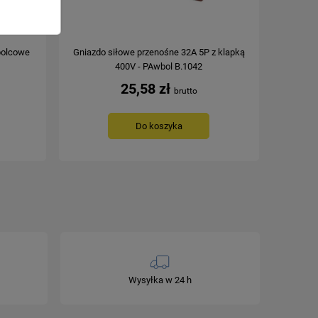
bolcowe
Gniazdo siłowe przenośne 32A 5P z klapką
Gniazd
400V - PAwbol B.1042
25,58 zł
Do koszyka
Wysyłka w 24 h