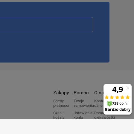
Zakupy
Pomoc
O nas
Formy
Twoje
Kontakt i
płatności
zamówienia
dane firmy
Czas i
Ustawienia
Porady i
koszty
konta
ciekawostki
dostawy
Ulubione
O firmie
Czas
Regulaminy
Producenci
realizacji