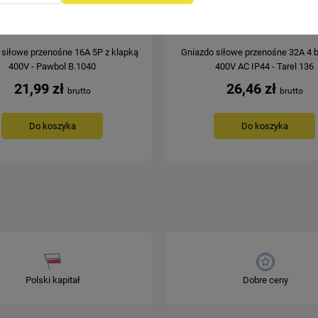
 siłowe przenośne 16A 5P z klapką
Gniazdo siłowe przenośne 32A 4 
400V - Pawbol B.1040
400V AC IP44 - Tarel 136
21,99 zł
26,46 zł
Do koszyka
Do koszyka
Polski kapitał
Dobre ceny