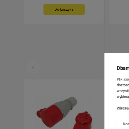
Do koszyka
Dbam
Pliki c
dostoso
wszystk
wybiera
Więcej 
Dos