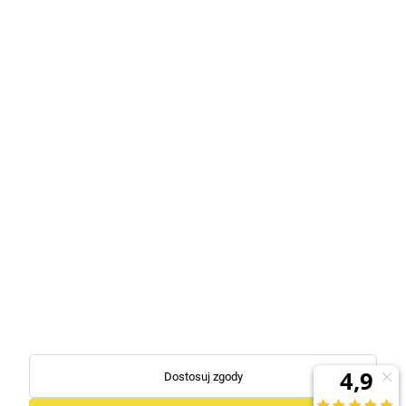
promocjach
Zapisz się
Kontakt
Masz pytania? Wyślij do nas e-mail lub zadzwoń!
Z przyjemnością udzielimy Ci wszelkich informacji na temat naszego
asortymentu oraz funkcjonowania sklepu.
Zadzwoń
Napisz
+48 574 194 444
biuro@liko.net.pl
+48 732 774 958
sklep@liko.net.pl
Dostosuj zgody
pn. - pt. 8:00 do 15:00