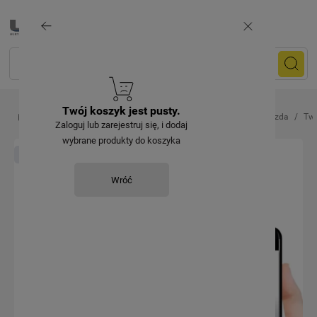
Twój koszyk jest pusty.
Artykuły elektryczne
Gniazda i wtyczki przenośne
Gniazda
Tw
Zaloguj lub zarejestruj się, i dodaj
wybrane produkty do koszyka
Nowość
Wróć