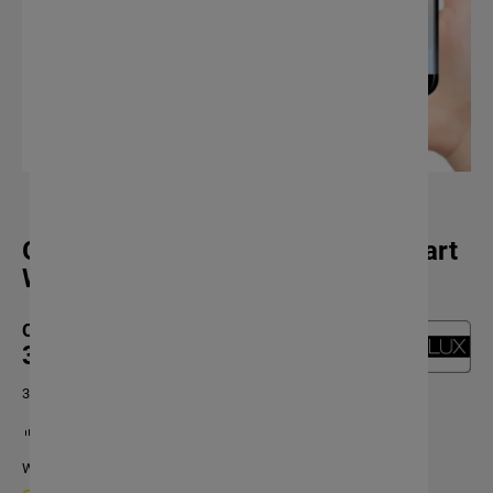
Gniazdo sterowane telefonem Smart
Wifi Tuya - Goldlux 314178
Cena:
37,42 zł
30,42 zł netto
Dostępność:
0 szt.
Warianty produktu