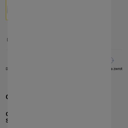
zapytaj o produkt
Dobre ceny
Bezpieczne zakupy
14 dni na zwrot
OPIS
Gniazdo Zasilające Wewnętrzne Wi-Fi
SMART 16A 3600W – Kod 314178