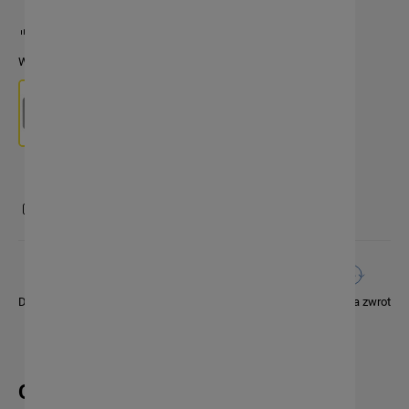
Dostępność:
0 szt.
Warianty produktu
zapytaj o produkt
Dobre ceny
Bezpieczne zakupy
14 dni na zwrot
OPIS