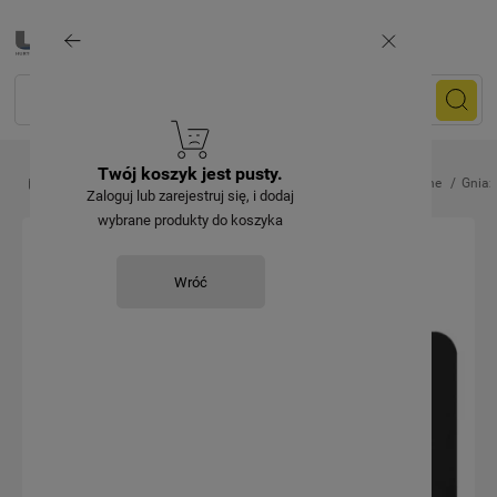
Twój koszyk jest pusty.
Gniazdka i wyłączniki
Gniazda elektryczne
Hermetyczne
Gniaz
Zaloguj lub zarejestruj się, i dodaj
wybrane produkty do koszyka
Wróć