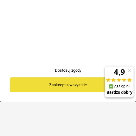
Kontakt
Masz pytania? Wyślij do nas e-mail lub zadzwoń!
Z przyjemnością udzielimy Ci wszelkich informacji na temat naszego
asortymentu oraz funkcjonowania sklepu.
Zadzwoń
Napisz
+48 574 194 444
biuro@liko.net.pl
+48 732 774 958
sklep@liko.net.pl
Dostosuj zgody
pn. - pt. 8:00 do 15:00
Zakupy
Zaakceptuj wszystkie
Pomoc
O nas
Sklep stacjonarny
Odbiór osobisty
zamówienia na miejscu
Ul. Chłapowskiego 20,
64-000 Kościan