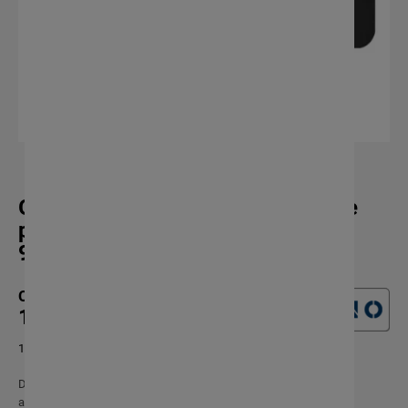
Gniazdo podtynkowe hermetyczne
podwójne IP55 Orno - OR-GM-
9047/B
Cena:
148,67 zł
120,87 zł netto
Do zamontowania w ścianie potrzebujesz puszki
OR-JB-13801/2
alternatywnie
32092203.