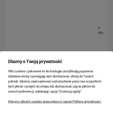
Ospel Aria białe gniazdo
Ospel Aria białe gniazdo
bryzgoszczelne pojedyncze z
głośnikowe pojedyncze - GG-
uziemieniem klapka dymna -
1U/M/00
GPH-1UZ/M/00/D
18,83 zł
21,19 zł
15,31 zł
17,23 zł
Dbamy o Twoją prywatność
Do koszyka
Do koszyka
Pliki cookies i pokrewne im technologie umożliwiają poprawne
działanie strony i pomagają nam dostosować ofertę do Twoich
potrzeb. Możesz zaakceptować wykorzystanie przez nas wszystkich
tych plików i przejść do sklepu lub dostosować użycie plików do
swoich preferencji, wybierając opcję "Dostosuj zgody".
Więcej o plikach cookies przeczytasz w naszej Polityce prywatności.