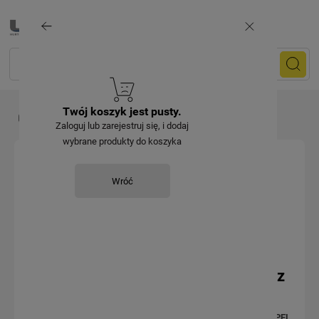
Twój koszyk jest pusty.
Producenci
OSPEL
Zaloguj lub zarejestruj się, i dodaj
wybrane produkty do koszyka
OSPEL
Wróć
Polski lider osprzętu elektrycznego z
ponad 60-letnią tradycją
Jako dystrybutor z przyjemnością współpracujemy z firmą
OSPEL