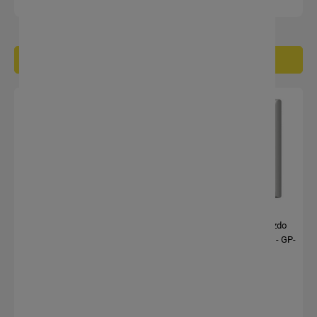
Filtruj / sortuj
Ospel Akcent bały łącznik
Ospel Akcent białe gniazdo
podwójny - ŁP-2A/00
pojedyncze z uziemieniem - GP-
1AZ/00
13,40 zł
9,57 zł
10,89 zł
7,78 zł